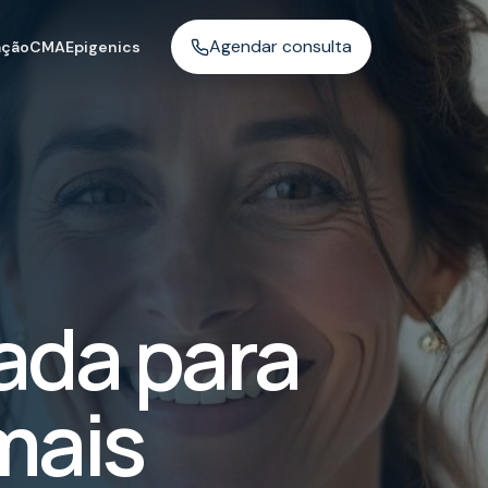
Agendar consulta
ação
CMA
Epigenics
ada para
mais