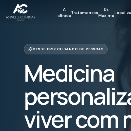
A
Dr.
Tratamentos
Localiz
clínica
Maximo
DESDE 1992 CUIDANDO DE PESSOAS
Medicina
personaliz
viver com 