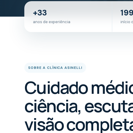
+33
19
anos de experiência
início 
SOBRE A CLÍNICA ASINELLI
Cuidado médi
ciência, escut
visão complet