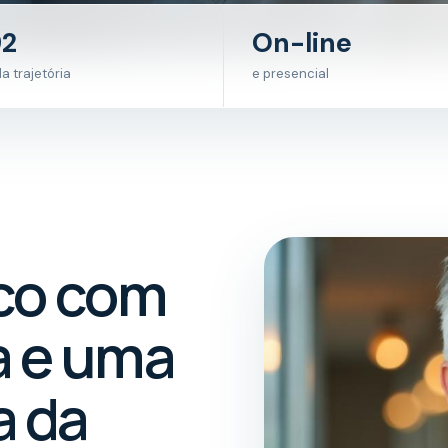
92
On-line
da trajetória
e presencial
co com
a e uma
a da