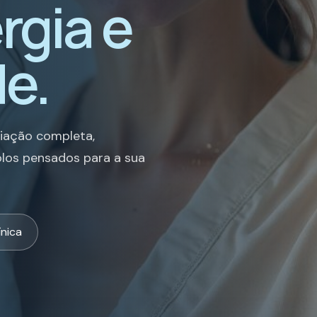
rgia e
e.
liação completa,
los pensados para a sua
ínica